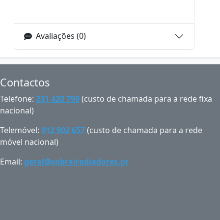
Avaliações (0)
Contactos
Telefone:
231 420 790
(custo de chamada para a rede fixa
nacional)
Telemóvel:
912 902 657
(custo de chamada para a rede
móvel nacional)
Email:
geral@sobralradiadores.pt
Condições de Utilização
Contacte-nos
Mapa do Sítio
Iniciar Sessão
Conta