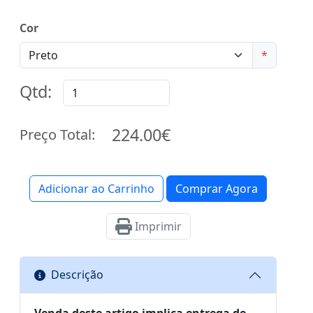
Cor
*
Qtd:
224.00€
Preço Total:
Adicionar ao Carrinho
Comprar Agora
Imprimir
Descrição
Venda deste artigo implica entrega de